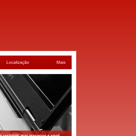
Localização
Mais
estringir, mas preservar e ampliar a liberdade”