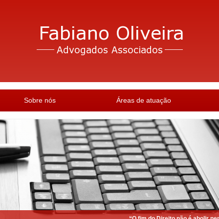
Sobre nós
Áreas de atuação
“O fim do Direito não é abolir nem r