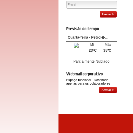
Enviar
Previsão do tempo
Quarta-feira - Petrol�...
Min
Máx
23ºC
35ºC
Parcialmente Nublado
Webmail corporativo
Espaço funcional - Destinado
apenas para os colaboradores
Acessar