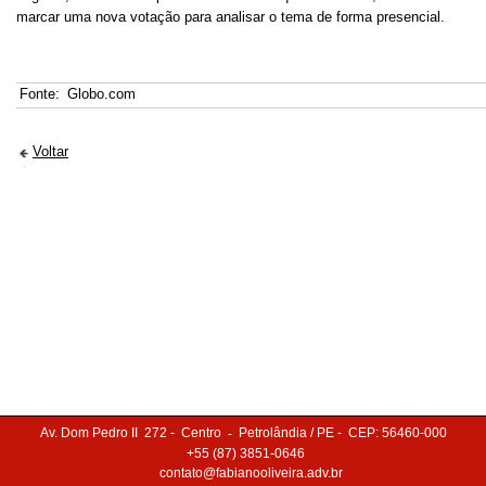
marcar uma nova votação para analisar o tema de forma presencial.
Fonte:
Globo.com
Voltar
Av. Dom Pedro II 272
- Centro
-
Petrolândia
/ PE
- CEP: 56460-000
+55 (87) 3851-0646
contato@fabianooliveira.adv.br