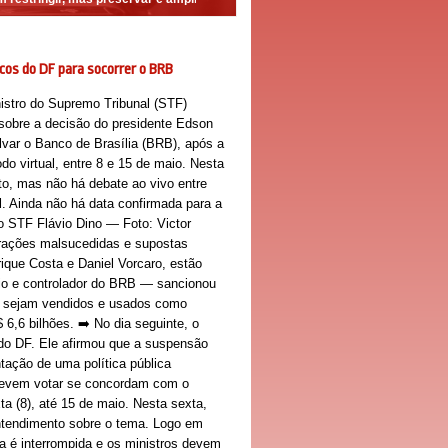
cos do DF para socorrer o BRB
istro do Supremo Tribunal (STF)
e sobre a decisão do presidente Edson
alvar o Banco de Brasília (BRB), após a
do virtual, entre 8 e 15 de maio. Nesta
ito, mas não há debate ao vivo entre
. Ainda não há data confirmada para a
do STF Flávio Dino — Foto: Victor
rações malsucedidas e supostas
ique Costa e Daniel Vorcaro, estão
rio e controlador do BRB — sancionou
os sejam vendidos e usados como
6,6 bilhões. ➡️ No dia seguinte, o
 do DF. Ele afirmou que a suspensão
tação de uma política pública
F devem votar se concordam com o
ta (8), até 15 de maio. Nesta sexta,
 entendimento sobre o tema. Logo em
a é interrompida e os ministros devem