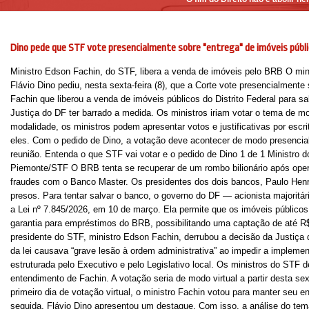
Dino pede que STF vote presencialmente sobre "entrega" de imóveis públi
Ministro Edson Fachin, do STF, libera a venda de imóveis pelo BRB O min
Flávio Dino pediu, nesta sexta-feira (8), que a Corte vote presencialment
Fachin que liberou a venda de imóveis públicos do Distrito Federal para s
Justiça do DF ter barrado a medida. Os ministros iriam votar o tema de mo
modalidade, os ministros podem apresentar votos e justificativas por escr
eles. Com o pedido de Dino, a votação deve acontecer de modo presencial
reunião. Entenda o que STF vai votar e o pedido de Dino 1 de 1 Ministro 
Piemonte/STF O BRB tenta se recuperar de um rombo bilionário após ope
fraudes com o Banco Master. Os presidentes dos dois bancos, Paulo Henr
presos. Para tentar salvar o banco, o governo do DF — acionista majoritá
a Lei nº 7.845/2026, em 10 de março. Ela permite que os imóveis públic
garantia para empréstimos do BRB, possibilitando uma captação de até R$ 
presidente do STF, ministro Edson Fachin, derrubou a decisão da Justiça
da lei causava “grave lesão à ordem administrativa” ao impedir a implemen
estruturada pelo Executivo e pelo Legislativo local. Os ministros do ST
entendimento de Fachin. A votação seria de modo virtual a partir desta sex
primeiro dia de votação virtual, o ministro Fachin votou para manter seu
seguida, Flávio Dino apresentou um destaque. Com isso, a análise do tem